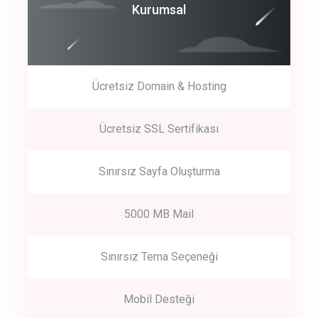
Coroprate
Kurumsal
predictive dialing
Ücretsiz Domain & Hosting
Get Started
Ücretsiz SSL Sertifikası
Start by trying our service for 30 days free trial no credit card
required.
Sınırsız Sayfa Oluşturma
5000 MB Mail
Sınırsız Tema Seçeneği
Mobil Desteği