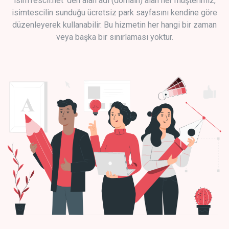
isimTescil.net 'den alan adı (domain) alan her müşterimiz,
isimtescilin sunduğu ücretsiz park sayfasını kendine göre
düzenleyerek kullanabilir. Bu hizmetin her hangi bir zaman
veya başka bir sınırlaması yoktur.