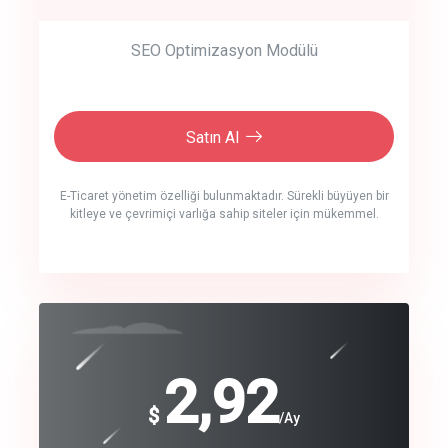
SEO Optimizasyon Modülü
Satın Al
E-Ticaret yönetim özelliği bulunmaktadır. Sürekli büyüyen bir
kitleye ve çevrimiçi varlığa sahip siteler için mükemmel.
crm auto cync
click to call back
240
2,92
$
$
/year
/Ay
track energy costs