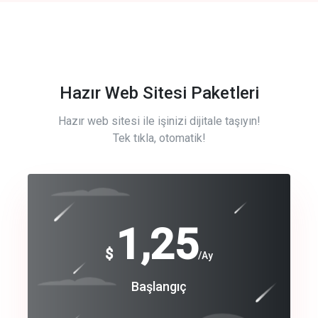
Hazır Web Sitesi Paketleri
Hazır web sitesi ile işinizi dijitale taşıyın!
Tek tıkla, otomatik!
Free
1,25
$
/Ay
Basic
Başlangıç