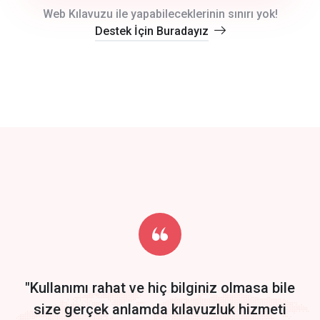
crm auto cync
Web Kılavuzu ile yapabileceklerinin sınırı yok!
Destek İçin Buradayız
click to call back
track energy costs
predictive dialing
Get Started
Start by trying our service for 30 days free trial no credit card
required.
"Kullanımı rahat ve hiç bilginiz olmasa bile
size gerçek anlamda kılavuzluk hizmeti